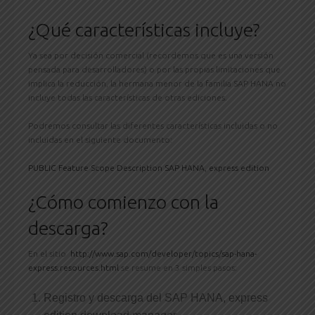
¿Qué características incluye?
Ya sea por decisión comercial (recordemos que es una versión
pensada para desarrolladores) o por las propias limitaciones que
implica la reducción, la hermana menor de la familia SAP HANA no
incluye todas las características de otras ediciones.
Podremos consultar las diferentes características incluidas o no
incluidas en el siguiente documento:
PUBLIC Feature Scope Description SAP HANA, express edition
¿Cómo comienzo con la
descarga?
En el sitio
http://www.sap.com/developer/topics/sap-hana-
express.resources.html
se resume en 3 simples pasos:
Registro y descarga del SAP HANA, express