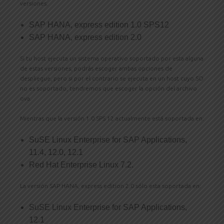
versiones.
SAP HANA, express edition 1.0 SPS12
SAP HANA, express edition 2.0
Si tu host ejecuta un sistema operativo soportado por esta alguna
de estas versiones, podrás escoger ambas opciones de
despliegue, pero si por el contrario se ejecuta en un host cuyo SO
no es soportado, tendremos que escoger la opción del archivo
ova.
Mientras que la versión 1.0 SPS 12 actualmente está soportada en:
SuSE Linux Enterprise for SAP Applications,
11.4, 12.0, 12.1
Red Hat Enterprise Linux 7.2.
La versión SAP HANA, express edition 2.0 sólo esta soportada en:
SuSE Linux Enterprise for SAP Applications,
12.1