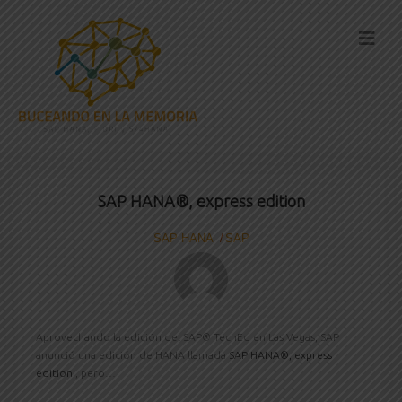
SAP HANA®, express edition
SAP HANA
SAP
Aprovechando la edición del SAP® TechEd en Las Vegas, SAP
anunció una edición de HANA llamada
SAP HANA®, express
edition
, pero…