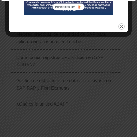
POWERED
¿Qué tan autónomas son realmente sus
BY
operaciones de SAP?
Mejores prácticas de seguridad de SAP para
aplicaciones basadas en la nube
Cómo copiar registros de condición en SAP
S/4HANA
Gestión de estructuras de datos recursivas con
SAP RAP y Fiori Elements
¿Qué es la unidad ABAP?