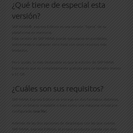
¿Qué tiene de especial esta
versión?
SAP HANA®, express Edition es una versión “ligera” de su
plataforma en memoria.
Esta versión de SAP HANA puede ejecutarse en portátiles,
sobremesas o cualquier otro host con unos recursos más
limitados.
Pero quizás, lo más destacable es que la edición de SAP HANA
Express es que es completamente gratuita para un tamaño menor
a 32 GB.
¿Cuáles son sus requisitos?
SAP HANA Express Edition se entrega en dos formatos distintos,
como un binario instalable o bien como una máquina virtual pre-
configurada (
ova file
).
Además de las dos opciones de despliegue con las que cuenta
SAP HANA, express Edition, el propio producto cuenta con dos