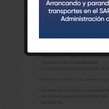
Os dejo algunos puntos de lo que he pretendid
Ser un excelente punto de partida par
El curso, como no podía ser de otra man
está 100% en español. (Puede que un
La parte práctica está basada en la S
Tiene más de dos horas de vídeo, expl
Cuenta con 17 clases, que van desde u
operaciones de un administrador.
Cuenta con un precio atractivo de 35 D
También para ser honesto, os comento lo que 
No pretende ni sustituye a una capacita
No es una capacitación definitiva, más 
herramienta.