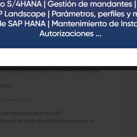
o con este curso:
a empezar a trabajar con SAP HANA.
era, y siguiendo con la filosofía de este blog,
 99,8% realmente
)
AP HANA Express Edition 2.0
icando conceptos y procedimientos prácticos.
na introducción teórica a SAP HANA hasta las
ólares.
no es este curso:
ción oficial por parte de SAP.
bien es un punto de partida para conocer la