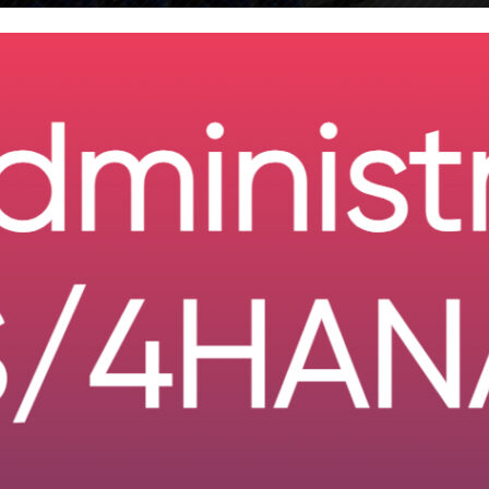
 distintos medios, me animé a realizar un curso en
ma.