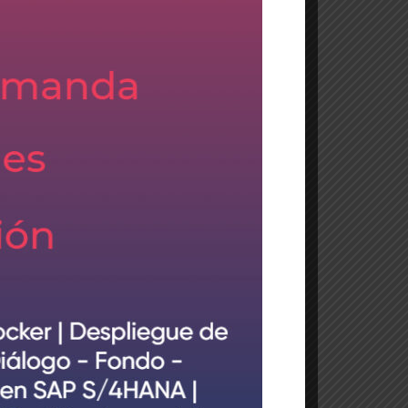
Conversión a S/4HANA
Fiori
Fiori 2.0
Formación
Monitorización
S/4HANA