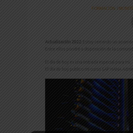
FORMACIÓN
MONIT
Actualización 2022
: Estoy cerrando un acuerd
Entre ellos pondré a disposición de la comuni
El día de hoy es una entrada especial para mí.
El día de hoy publico mi curso SAP HANA Admi