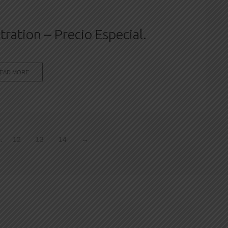
ation – Precio Especial.
EAD MORE
…
12
13
14
→