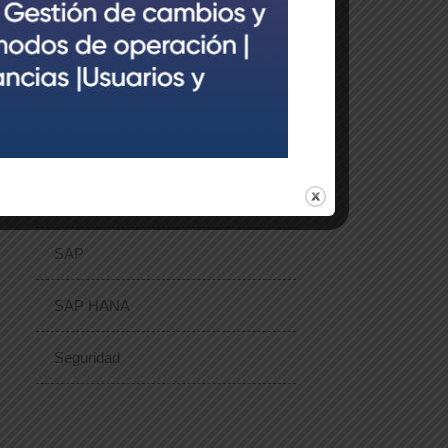
S/4HANA 1610
S/4HANA 1709
S/4HANA 1809
S/4HANA 1909
SAP
SAP HANA
Seguridad