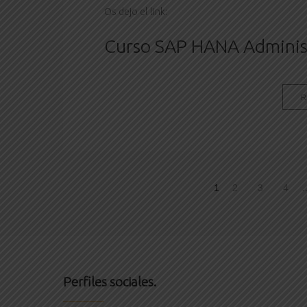
Os dejo el link:
Curso SAP HANA Administr
R
1
2
3
4
Perfiles sociales.