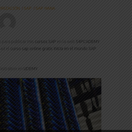
ORIZACIÓN
SAP
SAP HANA
o para publicar mis
cursos SAP
en la web
S4PCADEMY
dad el
curso sap online gratis
Inicia en el mundo SAP
.
nistration en
UDEMY
.