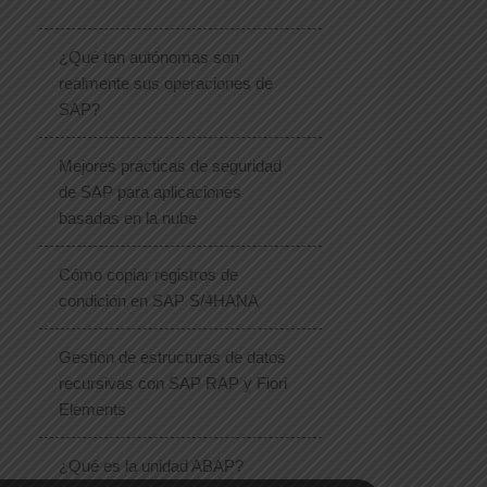
¿Qué tan autónomas son
realmente sus operaciones de
SAP?
Mejores prácticas de seguridad
de SAP para aplicaciones
basadas en la nube
Cómo copiar registros de
condición en SAP S/4HANA
Gestión de estructuras de datos
recursivas con SAP RAP y Fiori
Elements
¿Qué es la unidad ABAP?