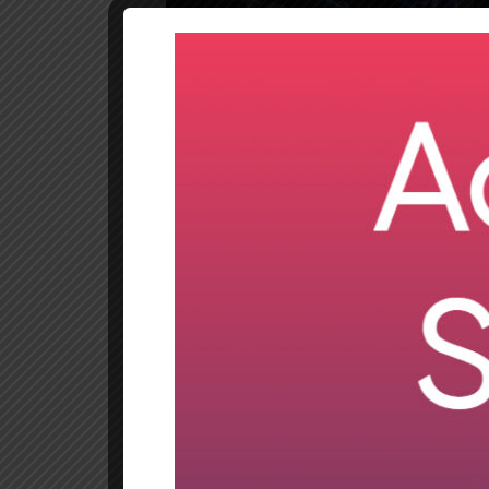
Tras escribir más de 3 años sobre SAP HANA en
UDEMY
sobre la administración de la platafor
Está dividido en 7 secciones.