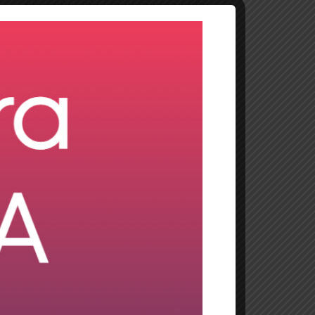
Etiquetas
Bluefield
Brownfield
Conversión a SAP S/4HANA
Greenfield
Implementación S/4HANA
SAP
SAP HANA
SAP S/4HANA
Transformación del sistema