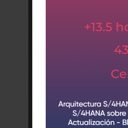
Cada sección, dependiendo de su importancia 
clases, por ejemplo, en Herramientas de Admin
importantes.