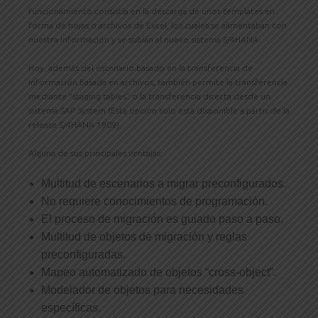
funcionamiento consistía en la descarga de unos templates en
forma de hojas o archivos de Excel, los cuales se alimentaban con
nuestra información y se subían al nuevo sistema S/4HANA.
Hoy, además del escenario basado en la transferencia de
información basada en archivos, también permite la transferencia
mediante “staging tables” o la transferencia directa desde un
sistema SAP System (Esta opción solo está disponible a partir de la
release S/4HANA 1909).
Alguna de sus principales ventajas:
Multitud de escenarios a migrar preconfigurados.
No requiere conocimientos de programación.
El proceso de migración es guiado paso a paso.
Multitud de objetos de migración y reglas
preconfiguradas.
Mapeo automatizado de objetos “cross-object”.
Modelador de objetos para necesidades
específicas.