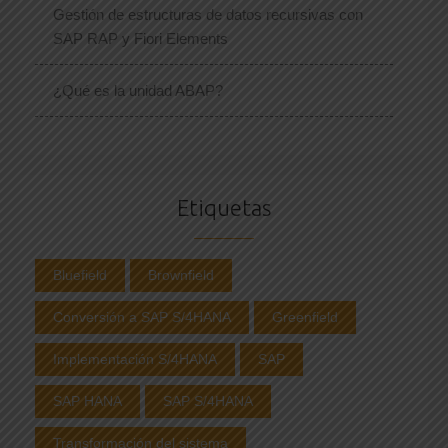
Gestión de estructuras de datos recursivas con
SAP RAP y Fiori Elements
¿Qué es la unidad ABAP?
Etiquetas
Bluefield
Brownfield
Conversión a SAP S/4HANA
Greenfield
Implementación S/4HANA
SAP
SAP HANA
SAP S/4HANA
Transformación del sistema