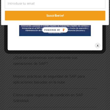
1
2
3
4
…
12
13
14
→
Suscríbete!
Recientes.
¿Qué tan autónomas son realmente sus
operaciones de SAP?
Mejores prácticas de seguridad de SAP para
aplicaciones basadas en la nube
Cómo copiar registros de condición en SAP
S/4HANA