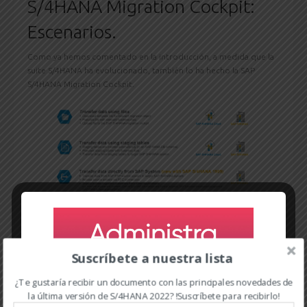
S/4HANA Migration Cockpit:
Escenarios.
Como ya hemos comentado en la introducción, a medida que la
suite S/4HANA ha evolucionado, también lo ha hecho la SAP
S/4HANA Migration Cockpit.
En la siguiente entrada, profundizaremos en la opción de
transferencia de información mediante la carga de archivos.
Suscríbete a nuestra lista
READ MORE
¿Te gustaría recibir un documento con las principales novedades de
la última versión de S/4HANA 2022? !Suscríbete para recibirlo!