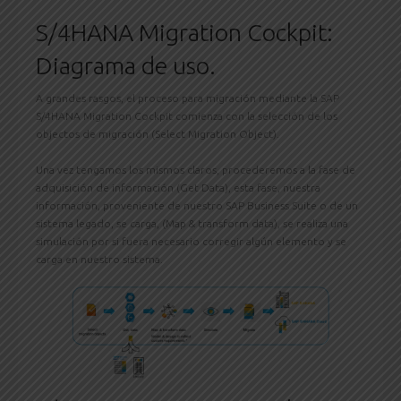
S/4HANA Migration Cockpit:
Diagrama de uso.
A grandes rasgos, el proceso para migración mediante la SAP
S/4HANA Migration Cockpit comienza con la selección de los
objectos de migración (Select Migration Object).
Una vez tengamos los mismos claros, procederemos a la fase de
adquisición de información (Get Data), esta fase, nuestra
información, proveniente de nuestro SAP Business Suite o de un
sistema legado, se carga, (Map & transform data), se realiza una
simulación por si fuera necesario corregir algún elemento y se
carga en nuestro sistema.