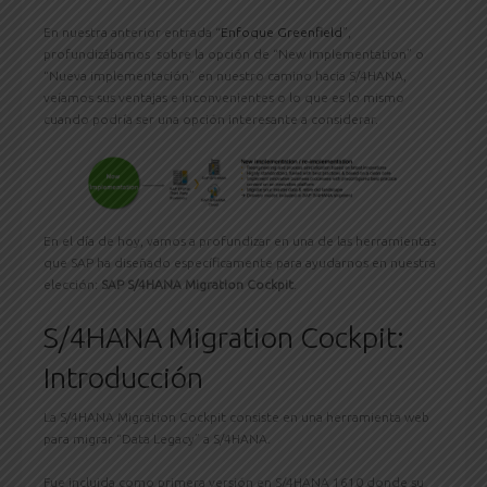
En nuestra anterior entrada “
Enfoque Greenfield
”,
profundizábamos sobre la opción de “New Implementation” o
“Nueva implementación” en nuestro camino hacia S/4HANA,
veíamos sus ventajas e inconvenientes o lo que es lo mismo
cuando podría ser una opción interesante a considerar.
En el día de hoy, vamos a profundizar en una de las herramientas
que SAP ha diseñado específicamente para ayudarnos en nuestra
elección:
SAP S/4HANA Migration Cockpit
.
S/4HANA Migration Cockpit:
Introducción
La S/4HANA Migration Cockpit consiste en una herramienta web
para migrar “Data Legacy” a S/4HANA.
Fue incluida como primera versión en S/4HANA 1610 donde su