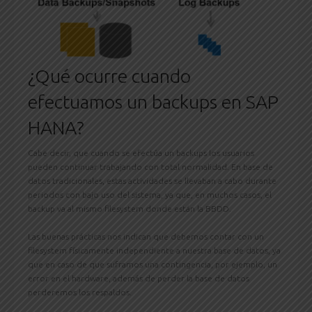
¿Qué ocurre cuando
efectuamos un backups en SAP
HANA?
Cabe decir, que cuando se efectúa un backups los usuarios
pueden continuar trabajando con total normalidad. En base de
datos tradicionales, estas actividades se llevaban a cabo durante
periodos con bajo uso del sistema, ya que, en muchos casos, el
backup va al mismo filesystem donde están la BBDD.
Las buenas prácticas nos indican que debemos contar con un
filesystem físicamente independiente a nuestra base de datos, ya
que en caso de que suframos una contingencia, por ejemplo, un
error en el hardware, además de perder la base de datos
perderemos los respaldos.