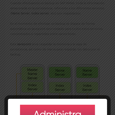
Cuando efectuamos un backup en SAP HANA, toda la información
almacenada en la persistencia, referente a los diferentes servicios
(
Name Server
,
index server
, etc) son respaldados.
En el momento de efectuar un backup se dispara de forma
automática un savepoint sincronizado para todos estos servicios,
concentrados o repartidos entre varios hosts.
Este
savepoint
sirve respaldar la memoria a la capa de
persistencia, así como de marca para respaldar los datos por el
backup.