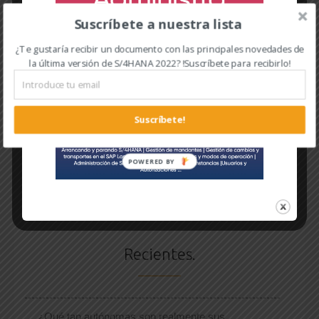
Suscríbete a nuestra lista
¿Te gustaría recibir un documento con las principales novedades de
la última versión de S/4HANA 2022? !Suscríbete para recibirlo!
READ MORE
Suscríbete!
←
1
2
3
…
208
209
210
211
212
213
214
…
226
227
228
→
Recientes.
¿Qué tan autónomas son realmente sus