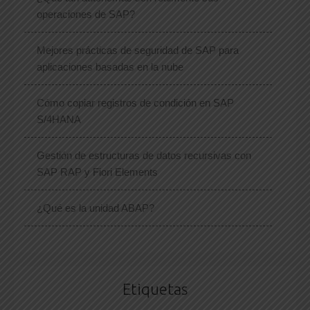
operaciones de SAP?
Mejores prácticas de seguridad de SAP para
aplicaciones basadas en la nube
Cómo copiar registros de condición en SAP
S/4HANA
Gestión de estructuras de datos recursivas con
SAP RAP y Fiori Elements
¿Qué es la unidad ABAP?
Etiquetas