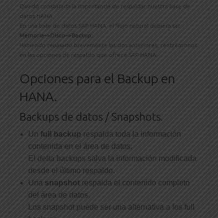
Quedó constatada la importancia de respaldar nuestra base de
datos HANA.
En una base de datos SAP HANA, el flujo natural debiera ser:
Memoria–>
Disco–>
Backup.
Habiendo repasado brevemente las dos anteriores, centrémonos
en las opciones de respaldo que ofrece SAP HANA.
Opciones para el Backup en
HANA.
Backups de datos / Snapshots.
Un
full backup
respalda toda la información
contenida en el área de datos.
El delta backups salva la información modificada
desde el último respaldo.
Una
snapshot
respalda el contenido completo
del área de datos.
Los snapshot puede ser una alternativa a los full