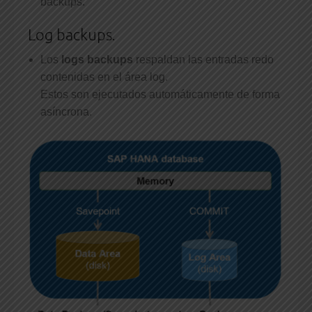
backups.
Log backups.
Los
logs backups
respaldan las entradas redo
contenidas en el área log.
Estos son ejecutados automáticamente de forma
asíncrona.