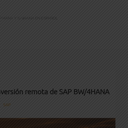
AP HANA Y S/4HANA EN ESPAÑOL
nversión remota de SAP BW/4HANA
SAP