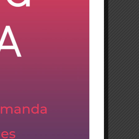
Etiquetas
Bluefield
Brownfield
Conversión a SAP S/4HANA
Greenfield
Implementación S/4HANA
SAP
SAP HANA
SAP S/4HANA
Transformación del sistema