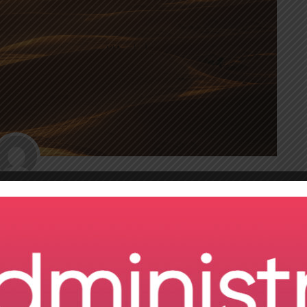
onversión remota, una planificación eficiente del
nalizaremos los pasos de planificación esenciales.