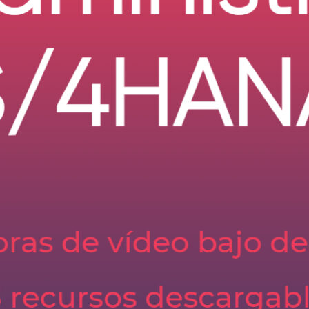
EAD MORE
24
125
126
127
…
226
227
228
→