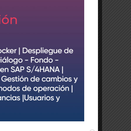
Conversión a S/4HANA
Fiori
Fiori 2.0
Formación
Monitorización
S/4HANA
S/4HANA 1610
S/4HANA 1709