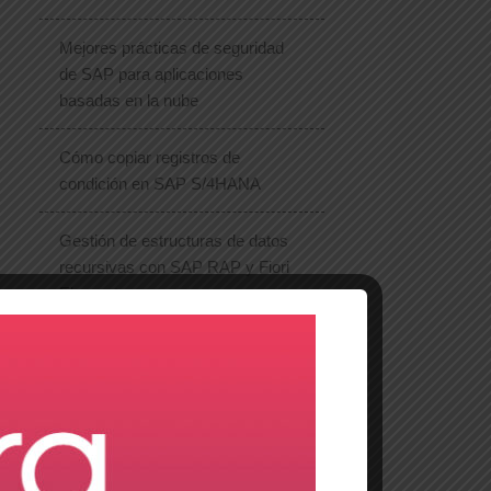
Mejores prácticas de seguridad
de SAP para aplicaciones
basadas en la nube
Cómo copiar registros de
condición en SAP S/4HANA
Gestión de estructuras de datos
recursivas con SAP RAP y Fiori
Elements
¿Qué es la unidad ABAP?