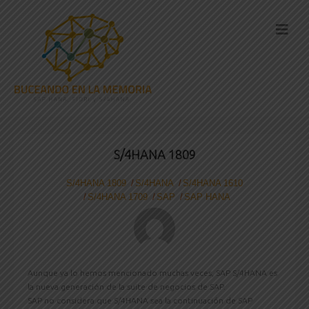
S/4HANA 1809
S/4HANA 1809
S/4HANA
S/4HANA 1610
S/4HANA 1709
SAP
SAP HANA
Aunque ya lo hemos mencionado muchas veces, SAP S/4HANA es
la nueva generación de la suite de negocios de SAP.
SAP no considera que S/4HANA sea la continuación de SAP