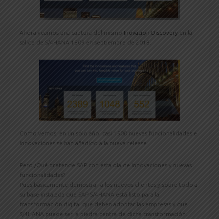
Ahora veamos una captura del mismo
Inovation Discovery
en la
salida de S/4HANA 1809 en septiembre de 2018.
Como vemos, en un solo año, casi 1500 nuevas funcionalidades e
innovaciones se han añadido a la nueva release.
Pero ¿Qué pretende SAP con esta ola de innovaciones y nuevas
funcionalidades?
Pues básicamente demostrar a los nuevos clientes y sobre todo a
su base instalada que SAP S/4HANA está listo para la
transformación digital que deben adoptar las empresas y que
S/4HANA puede ser la piedra centra de dicha transformación.