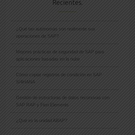
Recientes.
¿Qué tan autónomas son realmente sus
operaciones de SAP?
Mejores prácticas de seguridad de SAP para
aplicaciones basadas en la nube
Cómo copiar registros de condición en SAP
S/4HANA
Gestión de estructuras de datos recursivas con
SAP RAP y Fiori Elements
¿Qué es la unidad ABAP?