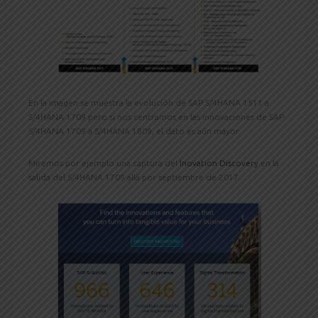
En la imagen se muestra la evolución de SAP S/4HANA 1511 a
S/4HANA 1709 pero si nos centramos en las innovaciones de SAP
S/4HANA 1709 a S/4HANA 1809, el dato es aún mayor.
Miremos por ejemplo una captura del
Inovation Discovery
en la
salida del S/4HANA 1709 allá por septiembre de 2017.