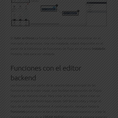
El
Subir archivos
La función de flujo se puede encontrar en el
mercado de servicios. Una vez instalada, estará disponible en el
panel de la biblioteca de funciones de flujo en el menú
Instalado
Pestaña, lista para ser utilizada.
Funciones con el editor
backend
Las funciones son parte de la característica principal de las
funciones de la nube visual, que facilitan la ejecución de flujos
lógicos de manera visual. Para crear la función, debe crear un
proyecto de SAP Build Apps desde SAP Build Lobby y elegir el
tipo de aplicación backend. A continuación, navegue hasta la
Funciones
pestaña en la barra de herramientas superior y crear la
función a través de la
CREAR NUEVO
botón en la esquina superior