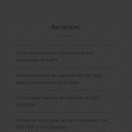
Recientes.
¿Qué tan autónomas son realmente sus
operaciones de SAP?
Mejores prácticas de seguridad de SAP para
aplicaciones basadas en la nube
Cómo copiar registros de condición en SAP
S/4HANA
Gestión de estructuras de datos recursivas con
SAP RAP y Fiori Elements