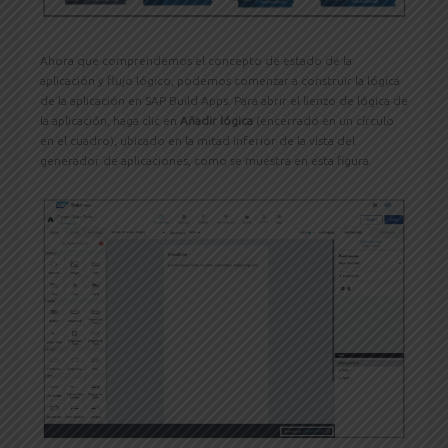
Ahora que comprendemos el concepto de estado de la
aplicación y flujo lógico, podemos comenzar a construir la lógica
de la aplicación en SAP Build Apps. Para abrir el lienzo de lógica de
la aplicación, haga clic en
Añadir lógica
(encerrado en un círculo
en el cuadro), ubicado en la mitad inferior de la vista del
generador de aplicaciones, como se muestra en esta figura.