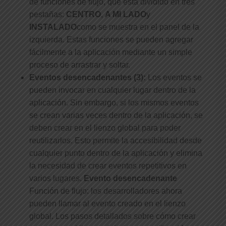
de funciones de flujo, que está dividido en tres
pestañas:
CENTRO
,
A MI LADO
y
INSTALADO
como se muestra en el panel de la
izquierda. Estas funciones se pueden agregar
fácilmente a la aplicación mediante un simple
proceso de arrastrar y soltar.
Eventos desencadenantes (3):
Los eventos se
pueden invocar en cualquier lugar dentro de la
aplicación. Sin embargo, si los mismos eventos
se crean varias veces dentro de la aplicación, se
deben crear en el lienzo global para poder
reutilizarlos. Esto permite la accesibilidad desde
cualquier punto dentro de la aplicación y elimina
la necesidad de crear eventos repetitivos en
varios lugares.
Evento desencadenante
Función de flujo: los desarrolladores ahora
pueden llamar al evento creado en el lienzo
global. Los pasos detallados sobre cómo crear