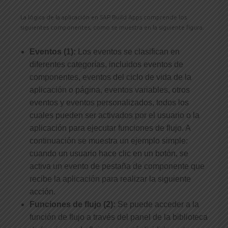
La lógica de la aplicación en SAP Build Apps comprende los
siguientes componentes, como se muestra en la siguiente figura.
Eventos (1):
Los eventos se clasifican en
diferentes categorías, incluidos eventos de
componentes, eventos del ciclo de vida de la
aplicación o página, eventos variables, otros
eventos y eventos personalizados, todos los
cuales pueden ser activados por el usuario o la
aplicación para ejecutar funciones de flujo. A
continuación se muestra un ejemplo simple:
cuando un usuario hace clic en un botón, se
activa un evento de pestaña de componente que
recibe la aplicación para realizar la siguiente
acción.
Funciones de flujo (2):
Se puede acceder a la
función de flujo a través del panel de la biblioteca