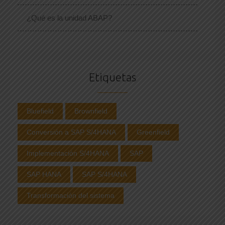
¿Qué es la unidad ABAP?
Etiquetas
Bluefield
Brownfield
Conversión a SAP S/4HANA
Greenfield
Implementación S/4HANA
SAP
SAP HANA
SAP S/4HANA
Transformación del sistema