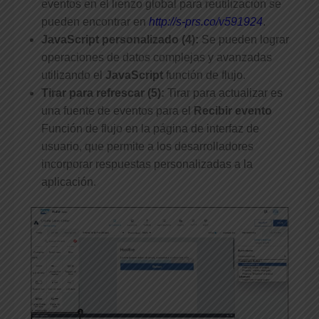
eventos en el lienzo global para reutilización se
pueden encontrar en
http://s-prs.co/v591924
.
JavaScript personalizado (4):
Se pueden lograr
operaciones de datos complejas y avanzadas
utilizando el
JavaScript
función de flujo.
Tirar para refrescar (5):
Tirar para actualizar es
una fuente de eventos para el
Recibir evento
Función de flujo en la página de interfaz de
usuario, que permite a los desarrolladores
incorporar respuestas personalizadas a la
aplicación.