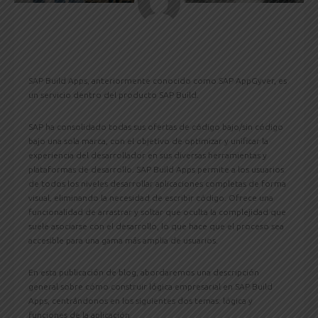
SAP Build Apps, anteriormente conocido como SAP AppGyver, es
un servicio dentro del producto SAP Build.
SAP ha consolidado todas sus ofertas de código bajo/sin código
bajo una sola marca, con el objetivo de optimizar y unificar la
experiencia del desarrollador en sus diversas herramientas y
plataformas de desarrollo. SAP Build Apps permite a los usuarios
de todos los niveles desarrollar aplicaciones completas de forma
visual, eliminando la necesidad de escribir código. Ofrece una
funcionalidad de arrastrar y soltar que oculta la complejidad que
suele asociarse con el desarrollo, lo que hace que el proceso sea
accesible para una gama más amplia de usuarios.
En esta publicación de blog, abordaremos una descripción
general sobre cómo construir lógica empresarial en SAP Build
Apps, centrándonos en los siguientes dos temas: lógica y
funciones de la aplicación.