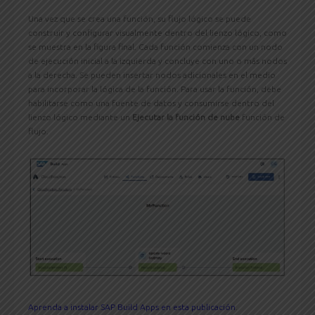
Una vez que se crea una función, su flujo lógico se puede
construir y configurar visualmente dentro del lienzo lógico, como
se muestra en la figura final. Cada función comienza con un nodo
de ejecución inicial a la izquierda y concluye con uno o más nodos
a la derecha. Se pueden insertar nodos adicionales en el medio
para incorporar la lógica de la función. Para usar la función, debe
habilitarse como una fuente de datos y consumirse dentro del
lienzo lógico mediante un
Ejecutar la función de nube
función de
flujo.
Aprenda a instalar SAP Build Apps en esta publicación
.