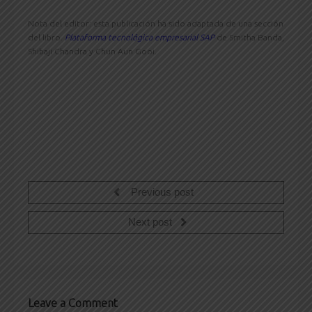
Nota del editor: esta publicación ha sido adaptada de una sección
del libro.
Plataforma tecnológica empresarial SAP
de Smitha Banda,
Shibaji Chandra y Chun Aun Gooi.
Previous post
Next post
Leave a Comment