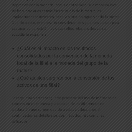
deprecian con la moneda local. Por otro lado, si la moneda local
de las subsidiarias es más fuerte que la de la matriz, las
implicaciones se invierten, pero la situación sigue siendo la misma.
Debido a esto, es necesario considerar los siguientes puntos para
capturar con precisión los desarrollos relacionados con la
subsidiaria extranjera:
¿Cuál es el impacto en los resultados
consolidados por la conversión de la moneda
local de la filial a la moneda del grupo de la
matriz?
¿Qué ajustes surgirán por la conversión de los
activos de una filial?
La respuesta a estas preguntas proviene del uso de métodos de
conversión de moneda y la captura de las diferencias de
traducción que surgen debido a estas traducciones. A
continuación se detallan los dos métodos más comunes
utilizados: