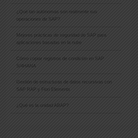
¿Qué tan autónomas son realmente sus
operaciones de SAP?
Mejores prácticas de seguridad de SAP para
aplicaciones basadas en la nube
Cómo copiar registros de condición en SAP
S/4HANA
Gestión de estructuras de datos recursivas con
SAP RAP y Fiori Elements
¿Qué es la unidad ABAP?