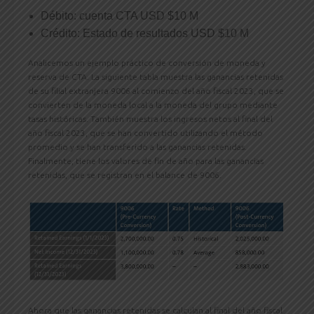
Débito: cuenta CTA USD $10 M
Crédito: Estado de resultados USD $10 M
Analicemos un ejemplo práctico de conversión de moneda y
reserva de CTA. La siguiente tabla muestra las ganancias retenidas
de su filial extranjera 9006 al comienzo del año fiscal 2023, que se
convierten de la moneda local a la moneda del grupo mediante
tasas históricas. También muestra los ingresos netos al final del
año fiscal 2023, que se han convertido utilizando el método
promedio y se han transferido a las ganancias retenidas.
Finalmente, tiene los valores de fin de año para las ganancias
retenidas, que se registran en el balance de 9006.
Ahora que las ganancias retenidas se calculan al final del año fiscal