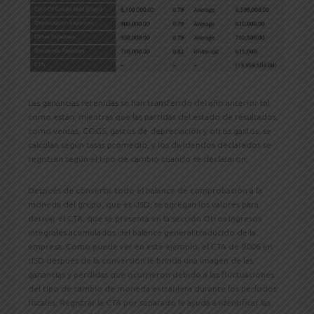
Las ganancias retenidas se han transferido del año anterior tal
como están, mientras que las partidas del estado de resultados,
como ventas, COGS, gastos de depreciación y otros gastos, se
calculan según tasas promedio, y los dividendos declarados se
registran según el tipo de cambio cuando se declararon.
Después de convertir todo el balance de comprobación a la
moneda del grupo, que es USD, se agregan los valores para
derivar el CTA, que se presenta en la sección Otros ingresos
integrales acumulados del balance general traducido de la
empresa. Como puede ver en este ejemplo, el CTA de 9006 en
USD después de la conversión le brinda una imagen de las
ganancias y pérdidas que ocurrieron debido a las fluctuaciones
del tipo de cambio de moneda extranjera durante los períodos
fiscales. Registrar la CTA por separado le ayuda a identificar las