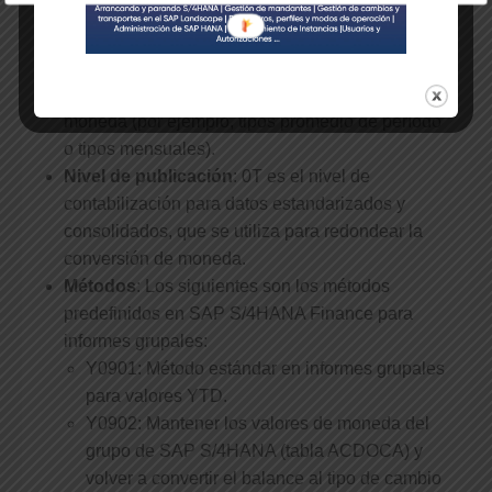
Tipos de cambio
: Los tipos de cambio se
mantienen en SAP S/4HANA Finance para que
los informes grupales realicen la conversión de
moneda (por ejemplo, tipos promedio de período
o tipos mensuales).
Nivel de publicación
: 0T es el nivel de
contabilización para datos estandarizados y
consolidados, que se utiliza para redondear la
conversión de moneda.
Métodos
: Los siguientes son los métodos
predefinidos en SAP S/4HANA Finance para
informes grupales:
Y0901: Método estándar en informes grupales
para valores YTD.
Y0902: Mantener los valores de moneda del
grupo de SAP S/4HANA (tabla ACDOCA) y
volver a convertir el balance al tipo de cambio