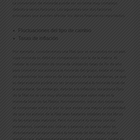
La conversión de moneda puede ser un tema muy complejo
debido a varios factores. Los siguientes son dos factores
principales que pueden afectar los datos financieros reportados:
Fluctuaciones del tipo de cambio
Tasas de inflación
Por ejemplo, consideremos una filial que se encuentra en un país
cuya moneda es débil en comparación con la de la matriz. Al
realizar la conversión de moneda utilizando tasas de fin de año
para convertir sus activos a la moneda del grupo, existe el riesgo
de subestimar los valores de los activos de las subsidiarias, ya que
su depreciación podría no ser proporcional a la moneda local de
la subsidiaria. Sin embargo, debido a la inflación, los activos fijos
de la filial no se ven muy afectados porque valen más en la
moneda local de las filiales. Normalmente, estos dos escenarios
se compensan entre sí, por lo que existe una mayor probabilidad
de que los activos de la filial sean bastante estables en los libros
de las empresas matrices. Pero no ocurre lo mismo con los
inventarios, cuentas por cobrar y pasivos, ya que su valor es
directamente proporcional a la moneda de las filiales, lo que
significa que, independientemente de su vencimiento, todos se