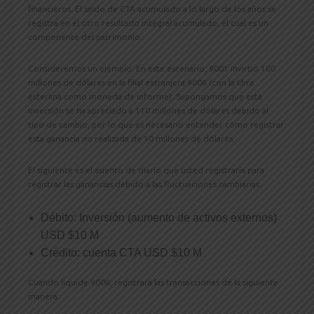
financieros. El saldo de CTA acumulado a lo largo de los años se
registra en el otro resultado integral acumulado, el cual es un
componente del patrimonio.
Consideremos un ejemplo. En este escenario, 9001 invirtió 100
millones de dólares en la filial extranjera 9006 (con la libra
esterlina como moneda de informe). Supongamos que esta
inversión se ha apreciado a 110 millones de dólares debido al
tipo de cambio, por lo que es necesario entender cómo registrar
esta ganancia no realizada de 10 millones de dólares.
El siguiente es el asiento de diario que usted registraría para
registrar las ganancias debido a las fluctuaciones cambiarias:
Débito: Inversión (aumento de activos externos)
USD $10 M
Crédito: cuenta CTA USD $10 M
Cuando liquide 9006, registrará las transacciones de la siguiente
manera: