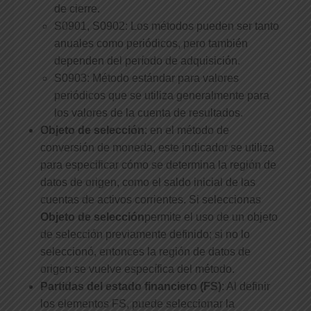
de cierre.
S0901, S0902: Los métodos pueden ser tanto
anuales como periódicos, pero también
dependen del período de adquisición.
S0903: Método estándar para valores
periódicos que se utiliza generalmente para
los valores de la cuenta de resultados.
Objeto de selección
: en el método de
conversión de moneda, este indicador se utiliza
para especificar cómo se determina la región de
datos de origen, como el saldo inicial de las
cuentas de activos corrientes. Si seleccionas
Objeto de selección
permite el uso de un objeto
de selección previamente definido; si no lo
seleccionó, entonces la región de datos de
origen se vuelve específica del método.
Partidas del estado financiero (FS)
: Al definir
los elementos FS, puede seleccionar la