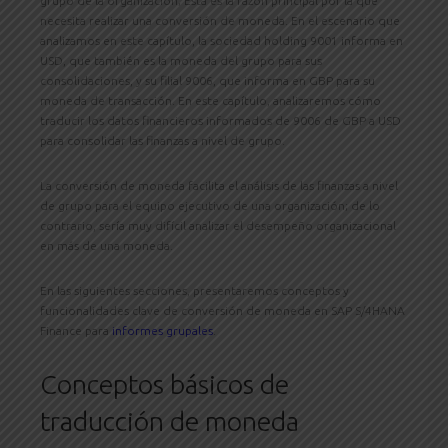
grupo de la organización; Esta es la razón principal por la que
necesita realizar una conversión de moneda. En el escenario que
analizamos en este capítulo, la sociedad holding 9001 informa en
USD, que también es la moneda del grupo para sus
consolidaciones, y su filial 9006, que informa en GBP para su
moneda de transacción. En este capítulo, analizaremos cómo
traducir los datos financieros informados de 9006 de GBP a USD
para consolidar las finanzas a nivel de grupo.
La conversión de moneda facilita el análisis de las finanzas a nivel
de grupo para el equipo ejecutivo de una organización; de lo
contrario, sería muy difícil analizar el desempeño organizacional
en más de una moneda.
En las siguientes secciones, presentaremos conceptos y
funcionalidades clave de conversión de moneda en SAP S/4HANA
Finance para
informes grupales
.
Conceptos básicos de
traducción de moneda