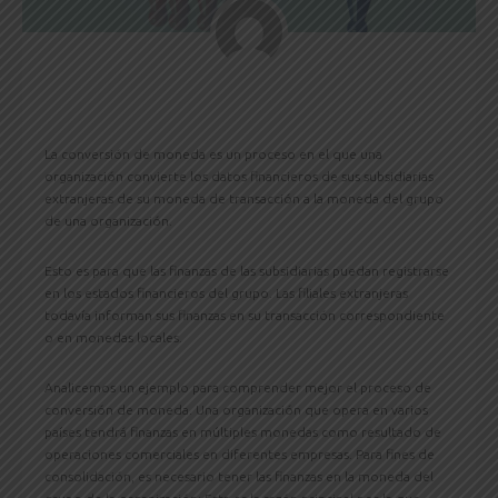
La conversión de moneda es un proceso en el que una
organización convierte los datos financieros de sus subsidiarias
extranjeras de su moneda de transacción a la moneda del grupo
de una organización.
Esto es para que las finanzas de las subsidiarias puedan registrarse
en los estados financieros del grupo. Las filiales extranjeras
todavía informan sus finanzas en su transacción correspondiente
o en monedas locales.
Analicemos un ejemplo para comprender mejor el proceso de
conversión de moneda. Una organización que opera en varios
países tendrá finanzas en múltiples monedas como resultado de
operaciones comerciales en diferentes empresas. Para fines de
consolidación, es necesario tener las finanzas en la moneda del