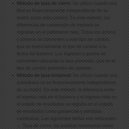
Método de tasa de cierre
: Se utiliza cuando una
filial es financieramente independiente de su
matriz (caso más común). En este método, las
diferencias de conversión de moneda se
registran en el patrimonio neto. Todos los activos
y pasivos se convierten a este tipo de cambio,
que es esencialmente el tipo de cambio a la
fecha del balance. Los ingresos y gastos se
convierten utilizando la tasa promedio, que es el
tipo de cambio promedio del período.
Método de tasa temporal
: Se utiliza cuando una
subsidiaria no es financieramente independiente
de su matriz. En este método, la diferencia entre
el ingreso neto en el balance y el ingreso neto en
el estado de resultados se registra en el estado
de resultados como ganancias y pérdidas
cambiarias. Las siguientes tarifas son relevantes:
Tasa de cierre: las partidas monetarias como