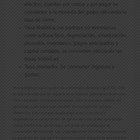
efectivo, cuentas por cobrar y por pagar se
convierten a la moneda del grupo utilizando la
tasa de cierre.
Tasa histórica: las partidas no monetarias,
como activos fijos, depreciación, amortización,
plusvalía, inventarios, pagos anticipados y
capital contable, se convierten utilizando las
tasas históricas.
Tasa promedio: Se convierten ingresos y
gastos.
Ahora analicemos el ajuste de conversión de moneda (CTA). CTA
es una entrada que se registra en el balance general en la sección
Otro resultado integral acumulado. Esto le ayuda a analizar las
ganancias y pérdidas que resultan de los tipos de cambio
dinámicos. Esta entrada ayuda a los inversores de una
organización a comprender las ganancias y pérdidas operativas
reales frente a las ganancias y pérdidas generadas por la
conversión de moneda. Las organizaciones con filiales extranjeras
se aseguran de que las CTA sean una parte integral de sus estados