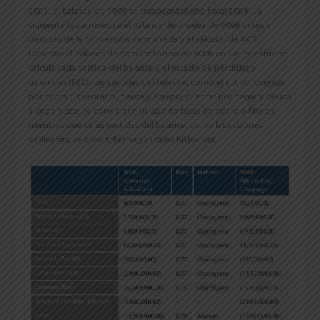
2023, el balance de 9006 se trasladará al año fiscal 2024. La
siguiente tabla muestra el balance de prueba de 9006 antes y
después de la conversión de moneda y el cálculo. de ACT.
Describe el balance de comprobación de 9006 en GBP y cómo se
calcula cada partida del balance y el estado de pérdidas y
ganancias (P&L). Las partidas del balance, como efectivo, cuentas
por cobrar, inventario, planta y equipo, cuentas por pagar y deuda
a largo plazo, se convierten utilizando tasas de cierre o finales,
mientras que otras partidas del balance, como las acciones
ordinarias, se convierten según tasas históricas.