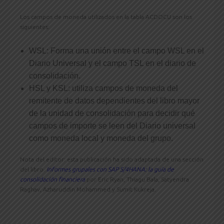
Los campos de moneda utilizados en la tabla ACDOCU son los
siguientes:
WSL: Forma una unión entre el campo WSL en el
Diario Universal y el campo TSL en el diario de
consolidación.
HSL y KSL: utiliza campos de moneda del
remitente de datos dependientes del libro mayor
de la unidad de consolidación para decidir qué
campos de importe se leen del Diario universal
como moneda local y moneda del grupo.
Nota del editor: esta publicación ha sido adaptada de una sección
del libro.
Informes grupales con SAP S/4HANA: la guía de
consolidación financiera
por Eric Ryan, Thiagu Bala, Satyendra
Raghav, Azharuddin Mohammed y Sumit Kukreja.