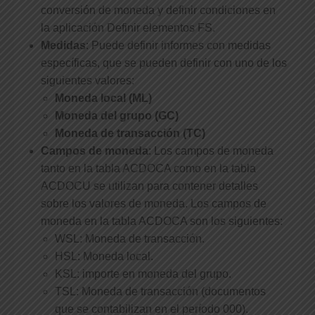
conversión de moneda y definir condiciones en
la aplicación Definir elementos FS.
Medidas
: Puede definir informes con medidas
específicas, que se pueden definir con uno de los
siguientes valores:
Moneda local (ML)
Moneda del grupo (GC)
Moneda de transacción (TC)
Campos de moneda
: Los campos de moneda
tanto en la tabla ACDOCA como en la tabla
ACDOCU se utilizan para contener detalles
sobre los valores de moneda. Los campos de
moneda en la tabla ACDOCA son los siguientes:
WSL: Moneda de transacción.
HSL: Moneda local.
KSL: importe en moneda del grupo.
TSL: Moneda de transacción (documentos
que se contabilizan en el período 000).