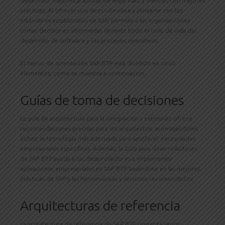
desarrollo, mejores prácticas de seguridad y DevOps con mejores
prácticas. Al ofrecer una dirección clara y alinearse con los
estándares establecidos de SAP, permite a las organizaciones
tomar decisiones informadas durante todo el ciclo de vida del
desarrollo de software y los procesos operativos.
El marco de orientación SAP BTP está dividido en cinco
elementos, como se muestra a continuación.
Guías de toma de decisiones
La guía de arquitectura para la integración y extensión ofrece
recomendaciones precisas para los arquitectos, aconsejándoles
utilizar la tecnología más adecuada para satisfacer necesidades
empresariales específicas. Además, la Guía para desarrolladores
de SAP BTP ayuda a los desarrolladores a implementar
aplicaciones empresariales en SAP BTP basándose en las mejores
prácticas de SAP y las herramientas y servicios recomendados.
Arquitecturas de referencia
La arquitectura de referencia de SAP BTP presenta varios