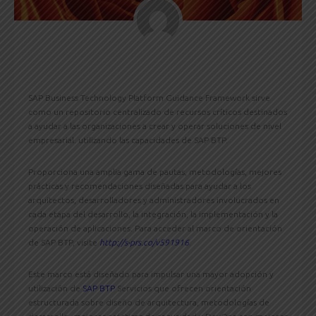
SAP Business Technology Platform Guidance Framework sirve
como un repositorio centralizado de recursos críticos destinados
a ayudar a las organizaciones a crear y operar soluciones de nivel
empresarial.
utilizando las capacidades de SAP BTP.
Proporciona una amplia gama de pautas, metodologías, mejores
prácticas y recomendaciones diseñadas para ayudar a los
arquitectos, desarrolladores y administradores involucrados en
cada etapa del desarrollo, la integración, la implementación y la
operación de aplicaciones. Para acceder al marco de orientación
de SAP BTP, visite
http://s-prs.co/v591916
.
Este marco está diseñado para impulsar una mayor adopción y
utilización de
SAP BTP
Servicios que ofrecen orientación
estructurada sobre diseño de arquitectura, metodologías de