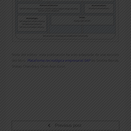
Nota del editor: esta publicación ha sido adaptada de una sección
del libro.
Plataforma tecnológica empresarial SAP
de Smitha Banda,
Shibaji Chandra y Chun Aun Gooi.
Previous post