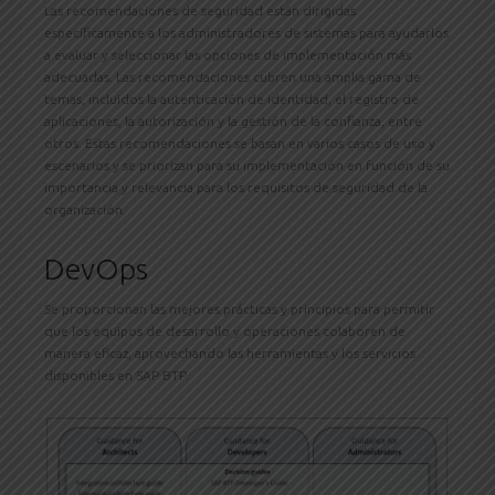
Las recomendaciones de seguridad están dirigidas
específicamente a los administradores de sistemas para ayudarlos
a evaluar y seleccionar las opciones de implementación más
adecuadas. Las recomendaciones cubren una amplia gama de
temas, incluidos la autenticación de identidad, el registro de
aplicaciones, la autorización y la gestión de la confianza, entre
otros. Estas recomendaciones se basan en varios casos de uso y
escenarios y se priorizan para su implementación en función de su
importancia y relevancia para los requisitos de seguridad de la
organización.
DevOps
Se proporcionan las mejores prácticas y principios para permitir
que los equipos de desarrollo y operaciones colaboren de
manera eficaz, aprovechando las herramientas y los servicios
disponibles en SAP BTP.