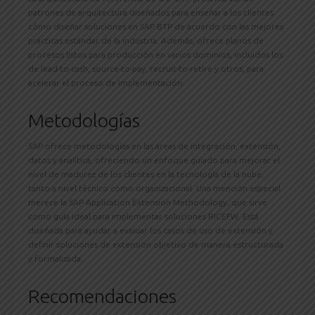
patrones de arquitectura diseñados para enseñar a los clientes
cómo diseñar soluciones en SAP BTP de acuerdo con las mejores
prácticas estándar de la industria. Además, ofrece planos de
procesos listos para producción en varios dominios, incluidos los
de lead-to-cash, source-to-pay, recruit-to-retire y otros, para
acelerar el proceso de implementación.
Metodologías
SAP ofrece metodologías en las áreas de integración, extensión,
datos y analítica, ofreciendo un enfoque guiado para mejorar el
nivel de madurez de los clientes en la tecnología de la nube,
tanto a nivel técnico como organizacional. Una mención especial
merece la SAP Application Extension Methodology, que sirve
como guía ideal para implementar soluciones RICEFW. Está
diseñada para ayudar a evaluar los casos de uso de extensión y
definir soluciones de extensión objetivo de manera estructurada
y formalizada.
Recomendaciones