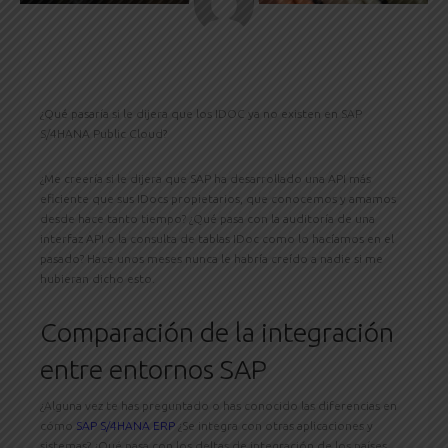
¿Qué pasaría si le dijera que los IDOC ya no existen en SAP
S/4HANA Public Cloud?
¿Me creería si le dijera que SAP ha desarrollado una API más
eficiente que sus IDocs propietarios, que conocemos y amamos
desde hace tanto tiempo? ¿Qué pasa con la auditoría de una
interfaz API o la consulta de tablas IDoc como lo hacíamos en el
pasado? Hace unos meses nunca le habría creído a nadie si me
hubieran dicho esto.
Comparación de la integración
entre entornos SAP
¿Alguna vez te has preguntado o has conocido las diferencias en
cómo
SAP S/4HANA ERP
¿Se integra con otras aplicaciones y
sistemas? ¿Qué pasa con los deltas de integración de los países