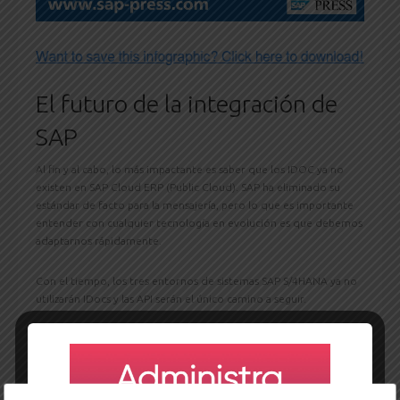
El futuro de la integración de
SAP
Al fin y al cabo, lo más impactante es saber que los IDOC ya no
existen en SAP Cloud ERP (Public Cloud). SAP ha eliminado su
estándar de facto para la mensajería, pero lo que es importante
entender con cualquier tecnología en evolución es que debemos
adaptarnos rápidamente.
Con el tiempo, los tres entornos de sistemas SAP S/4HANA ya no
utilizarán IDocs y las API serán el único camino a seguir.
Conclusión
El alejamiento de los IDocs en SAP Cloud ERP marca un punto de
inflexión para la integración de SAP. Si bien los sistemas SAP ECC y