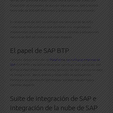
API en SAP S/4HANA Public Cloud, ahora conocido como SAP
Cloud ERP. Al momento de escribir este artículo, SAP S/4HANA
tiene más de 800 API diferentes y la lista continúa creciendo.
En el sitio web de SAP, encontrará una variedad de las API y
conectores más comunes que permiten a su organización
implementar rápidamente conexiones a sistemas y aplicaciones
nativos de SAP, así como a sistemas dispares.
El papel de SAP BTP
También debes entender el
Plataforma tecnológica empresarial
SAP
(SAP BTP) y las aplicaciones que caen bajo este paraguas. SAP
BTP es la PaaS (Plataforma como Servicio) de SAP, el entorno para
IA, integración, datos, análisis y desarrollo de aplicaciones.
Permite a los clientes de SAP ampliar sus sistemas aún más a
sistemas dispares.
Suite de integración de SAP e
integración de la nube de SAP