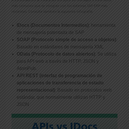
más comunes que se integran con los sistemas SAP ERP más
recientes. Consulte también la siguiente infografía.
IDocs (Documentos Intermedios)
: herramienta
de mensajería patentada de SAP
SOAP (Protocolo simple de acceso a objetos)
:
Basado en estándares de mensajería XML
OData (Protocolo de datos abiertos)
: Se utiliza
para API web a través de HTTP, JSON y
AtomPub.
API REST (interfaz de programación de
aplicaciones de transferencia de estado
representacional)
: Basado en protocolos web
estándar, que normalmente utilizan HTTP y
JSON