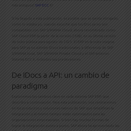
más antiguos?
SAP ECC
6?
Si ha llegado a esta publicación, es posible que se sienta intrigado,
como lo estaba yo, cuando escuché que los IDoc ya no son
compatibles con SAP S/4HANA Cloud, ahora renombrado como
SAP Cloud ERP (a partir de la versión 2508), en su última versión
de nube pública para agosto de 2025. El ERP en la nube insignia
para SAP ya no admite IDocs tradicionales, a diferencia de SAP
S/4HANA local, SAP S/4HANA Private Cloud y el SAP anterior.
Sistema ECC 6, incluidos sus predecesores.
De IDocs a API: un cambio de
paradigma
Exploremos los cambios clave en cada sistema SAP ERP, que
describo a continuación. Para esta publicación, nos centraremos
en los productos y soluciones nativos de SAP que simplifican la
integración y al mismo tiempo están optimizados para las
organizaciones empresariales. Si bien hay muchas formas de
lograr la integración punto a punto, SAP ahora ha aprovechado las