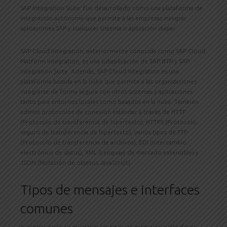
SAP Integration Suite: fue desarrollado como una plataforma de
integración autónoma que permite a las empresas integrar
aplicaciones SAP y cualquier sistema o aplicación dispar.
SAP Cloud Integration, anteriormente conocida como SAP Cloud
Platform Integration, es una subaplicación de SAP BTP y SAP
Integration Suite. Además, SAP Cloud Integration es una
plataforma basada en la nube que permite a las organizaciones
integrarse de forma segura con otros sistemas y aplicaciones
tanto para entornos locales como basados ​​en la nube. También
admite protocolos de conexión estándar a través de HTTP
(Protocolo de transferencia de hipertexto), HTTPS (Protocolo
seguro de transferencia de hipertexto), varios tipos de FTP
(Protocolo de transferencia de archivos), EDI (Intercambio
electrónico de datos), XML (Lenguaje de marcado extensible) y
JSON (Notación de objetos JavaScript).
Tipos de mensajes e interfaces
comunes
A continuación se muestran los tipos de mensajes o interfaces