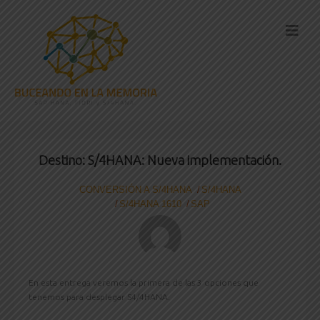
Destino: S/4HANA: Nueva implementación.
CONVERSIÓN A S/4HANA
S/4HANA
S/4HANA 1610
SAP
En esta entrega veremos la primera de las 3 opciones que
tenemos para desplegar S4/4HANA.