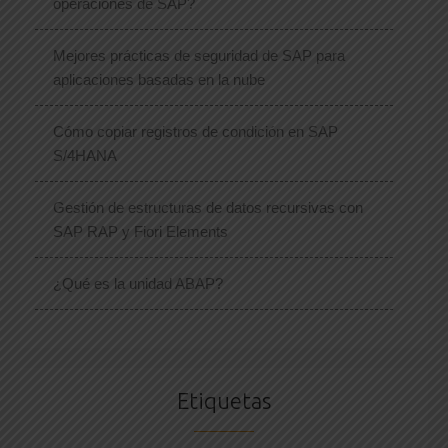
operaciones de SAP?
Mejores prácticas de seguridad de SAP para
aplicaciones basadas en la nube
Cómo copiar registros de condición en SAP
S/4HANA
Gestión de estructuras de datos recursivas con
SAP RAP y Fiori Elements
¿Qué es la unidad ABAP?
Etiquetas