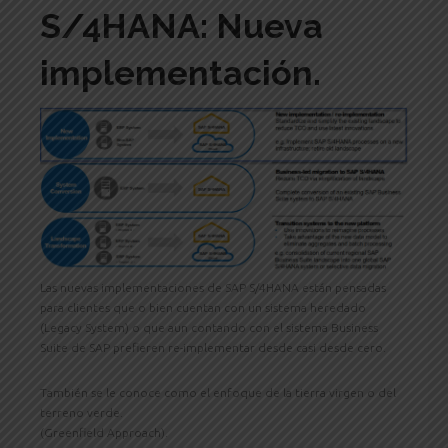
S/4HANA: Nueva
implementación.
Las nuevas implementaciones de SAP S/4HANA están pensadas
para clientes que o bien cuentan con un sistema heredado
(Legacy System) o que aun contando con el sistema Business
Suite de SAP prefieren re-implementar desde casi desde cero.
También se le conoce como el enfoque de la tierra virgen o del
terreno verde.
(Greenfield Approach).