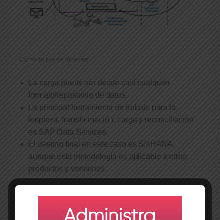
Como se puede observar:
La carga puede ser desde casi cualquier
formato/repositorio de datos.
La principal herramienta de trabajo para la
limpieza, transformación, carga y reconciliación
es SAP Data Services.
El destino final en este caso es S/4HANA,
aunque esta metodología es aplicable a otros
productos y versiones.