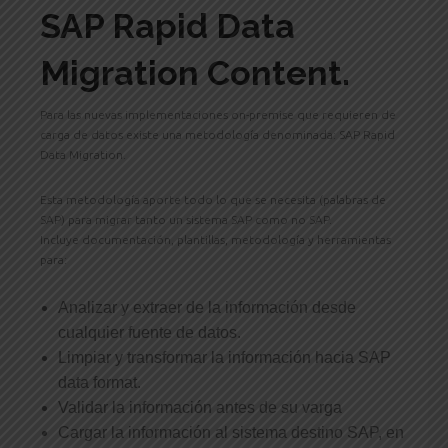
SAP Rapid Data
Migration Content.
Para las nuevas implementaciones on-premise que requieren de
carga de datos existe una metodología denominada: SAP Rapid
Data Migration.
Esta metodología aporte todo lo que se necesita (palabras de
SAP) para migrar tanto un sistema SAP como no SAP.
Incluye documentación, plantillas, metodología y herramientas
para:
Analizar y extraer de la información desde
cualquier fuente de datos.
Limpiar y transformar la información hacia SAP
data format.
Validar la información antes de su varga
Cargar la información al sistema destino SAP, en