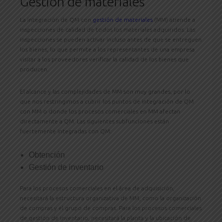
Gestión de materiales
La integración de QM con
gestión de materiales
(MM) atiende a
inspecciones de calidad de todos los materiales adquiridos. Las
inspecciones se pueden activar incluso antes de que se entreguen
los bienes, lo que permite a los representantes de una empresa
visitar a los proveedores verificar la calidad de los bienes que
producen.
El alcance y las complejidades de MM son muy grandes, por lo
que nos restringimos a cubrir los puntos de integración de QM
con MM o donde los procesos comerciales en MM afectan
directamente a QM. Las siguientes subfunciones están
fuertemente integradas con QM:
Obtención
Gestión de inventario
Para los procesos comerciales en el área de adquisición,
necesitará la estructura organizativa de MM, como la organización
de compras y el grupo de compras. Para los procesos comerciales
de gestión de inventario, necesitará la planta y la ubicación de