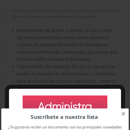
También es posible usar QM para asignar escenarios de inspección
en otros procesos comerciales, incluido lo siguiente:
Inspecciones de planta a planta, en las cuales
los bienes transferidos entre varias plantas o
centros de distribución dentro de la empresa
realizan controles de calidad para garantizar que
no haya daños durante el transporte.
Inspecciones de muestras físicas, en las que se
evalúa la muestra de una empresa o competidor
para ayudar en decisiones importantes, como si
comprar el material de un nuevo proveedor o
cambiar las especificaciones de productos para
que coincidan con las de los competidores
Inspecciones manuales en situaciones como la
Suscríbete a nuestra lista
creación de lotes de inspección para materias
primas almacenadas o productos terminados o
¿Te gustaría recibir un documento con las principales novedades de la