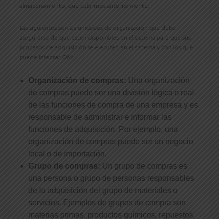
almacenamiento, que cubrimos anteriormente.
Las siguientes son las unidades de organización que debe
asegurarse de que estén disponibles en el sistema para que sus
procesos de adquisición se ejecuten en el sistema y con los que
puede integrar QM:
Organización de compras:
Una organización
de compras puede ser una división lógica o real
de las funciones de compra de una empresa y es
responsable de administrar e informar las
funciones de adquisición. Por ejemplo, una
organización de compras puede ser un negocio
local o de importación.
Grupo de compras:
Un grupo de compras es
una persona o grupo de personas responsables
de la adquisición del grupo de materiales o
servicios. Ejemplos de grupos de compra son
materias primas, productos químicos, repuestos