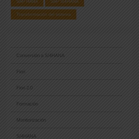
SAP HANA
SAP S/4HANA
Transformación del sistema
Conversión a S/4HANA
Fiori
Fiori 2.0
Formación
Monitorización
S/4HANA