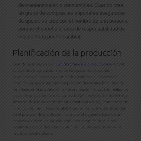
de mantenimiento o consumibles. Cuando crea
un grupo de compras, es importante asegurarse
de que no se cree con el nombre de una persona
porque el papel o el área de responsabilidad de
esa persona puede cambiar.
Planificación de la producción
Cuando se integran con
planificación de la producción
(PP), QM
agrega dos tipos adicionales de inspecciones de calidad:
productos en proceso y terminados. Durante el proceso de
producción, una inspección en proceso determina la calidad de
los bienes en la producción. En esta situación, el usuario realiza los
pasos de grabación de resultados de QM, registros de defectos y
decisión de uso antes de liberar el material a la siguiente etapa de
producción. También es posible integrar los controles de calidad
en el proceso de producción para que el siguiente paso de un
proceso de producción solo comience después de que los
resultados de calidad y la decisión de uso del paso anterior se
registren en el sistema.