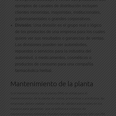
ejemplos de canales de distribución incluyen
clientes minoristas, mayoristas, institucionales,
gubernamentales o grandes corporativos.
División:
Una división es el grupo real o lógico
de los productos de una empresa para los cuales
quiere ver sus resultados o ganancias de ventas.
Las divisiones pueden ser automóviles,
repuestos o servicios para la industria del
automóvil, o medicamentos, cosméticos o
productos de consumo para una compañía
farmacéutica herbal.
Mantenimiento de la planta
Si el mantenimiento de la planta (PM) se utiliza para el
mantenimiento de la planta de rutina, preventiva o predictiva, las
empresas deben realizar controles de calidad adicionales en los
equipos para garantizar que se adhiera a criterios de
mantenimiento mínimos. Pueden hacerlo integrando QM con PM.