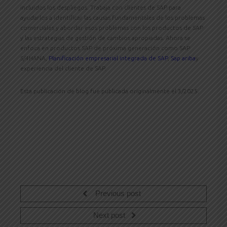
incluidos los despliegos. Trabaja con clientes de SAP para
ayudarlos a identificar las causas fundamentales de los problemas
comerciales y abordar esos problemas con los productos de SAP
y las estrategias de gestión de cambios apropiadas. Ahora se
enfoca en productos SAP de próxima generación como SAP
S/4HANA,
Planificación empresarial integrada de SAP
,
Sap ariba
y
experiencia del cliente de SAP.
Esta publicación de blog fue publicada originalmente el 3/2025.
Previous post
Next post