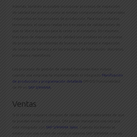
Además, también es posible incorporar procesos de inspección
de calidad tan pronto como se emitan componentes o materiales
requeridos en los procesos de producción. Para los productos
terminados, el usuario realiza los tres pasos de calidad antes de
que se libere la acción para la venta o el consumo. En resumen,
tres tipos de inspecciones de calidad son posibles en un proceso
de producción (problemas de buenos, en proceso e inspección
de recibos de bienes) y en los tres tipos de fabricación: discretos,
procesos y repetitivos.
Los procesos de gestión de calidad funcionan bien incluso
cuando una empresa ha implementado el integrado
Planificación
de producción y programación detallada
(PP-DS) Funcionalidad
de PP en
SAP S/4HANA
.
Ventas
Si el cliente requiere cheques de calidad adicionales antes de que
se puedan enviar productos, QM puede manejarlos una vez que
esté integrado con
SAP S/4HANA Sales
. Cuando los bienes se
emiten con una orden de venta, el sistema SAP S/4HANA crea un