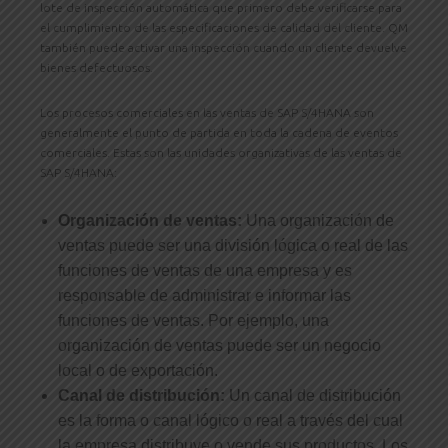
lote de inspección automática que primero debe verificarse para
el cumplimiento de las especificaciones de calidad del cliente. QM
también puede activar una inspección cuando un cliente devuelve
bienes defectuosos.
Los procesos comerciales en las ventas de SAP S/4HANA son
generalmente el punto de partida en toda la cadena de eventos
comerciales. Estas son las unidades organizativas de las ventas de
SAP S/4HANA:
Organización de ventas:
Una organización de
ventas puede ser una división lógica o real de las
funciones de ventas de una empresa y es
responsable de administrar e informar las
funciones de ventas. Por ejemplo, una
organización de ventas puede ser un negocio
local o de exportación.
Canal de distribución:
Un canal de distribución
es la forma o canal lógico o real a través del cual
la empresa distribuye o vende sus productos. Los