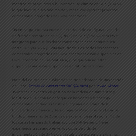
maestro de productos o la ubicación, se elimina en SAP S/4HANA,
lo que hace que sea más rápido y más suave ejecutar procesos
comerciales integrados de EWM integrados.
Sin embargo, todavía existe la necesidad de configurar llamadas
de función remota en cola (QRFCS) en SAP S/4HANA para EWM
integrado para que los datos transaccionales se comuniquen
entre SAP S/4HANA y EWM incrustado. Casi todos los procesos
comerciales integrados de EWM integrados están disponibles en
EWM integrado en SAP S/4HANA, y los que aún no están
disponibles aún están disponibles en futuras versiones.
Nota del editor: esta publicación ha sido adaptada de una sección
del libro
Gestión de calidad con SAP S/4HANA
por
Jawad Akhtar
.
Jawad es un experto en gestión de la cadena de suministro y
logística de SAP con un enfoque en las ventas y la entrega
comerciales. Obtuvo su título de ingeniería química de la
Universidad de Ciencia y Tecnología de Missouri en los Estados
Unidos. Tiene más de 20 años de experiencia profesional, 16 de
los cuales han pasado trabajando con SAP Systems. Tiene
experiencia trabajando en varios ciclos de vida de
implementación de SAP a gran escala y de extremo a extremo,