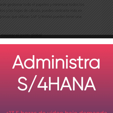
ede gestionar todo el papeleo y minimizar todos los
tos y las hojas de cálculo, puedes centrarte más en
empresas que utilizan SAP S/4HANA pueden tener una
 mejorar el gasto global
cias relacionadas con los procesos
cursos y perfeccionar la gestión del catálogo
proveedores
de la normativa de cumplimiento.
 funciona un
sición a pago
 salvavidas que fortalece el proceso de compra de
ciente. Se puede integrar fácilmente con su ERP y