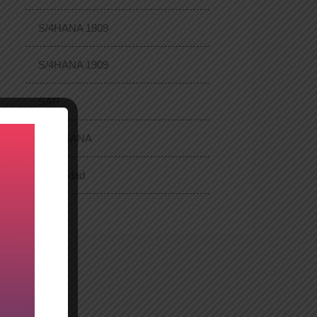
S/4HANA 1809
S/4HANA 1909
SAP
SAP HANA
Seguridad