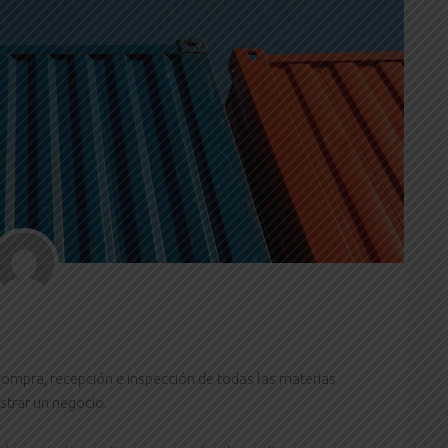
compra, recepción e inspección de todas las materias
strar un negocio.