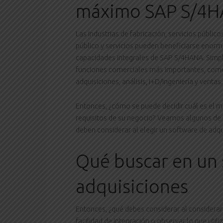
máximo SAP S/4
Las industrias de fabricación, servicios públic
público y servicios pueden beneficiarse enorm
capacidades integrales de SAP S/4HANA. Simpli
funciones comerciales más importantes, como
adquisiciones, análisis, I+D/ingeniería y ventas.
Entonces, ¿cómo se puede decidir cuál es el m
requisitos de su negocio? Veamos algunos de
deben considerar al elegir un software de adqu
Qué buscar en un
adquisiciones
Entonces, ¿qué debes considerar al considerar
facilidad de integración o observar lo que uti