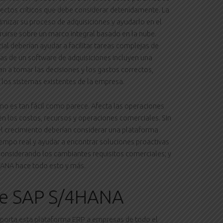
spectos críticos que debe considerar detenidamente. La
timizar su proceso de adquisiciones y ayudarlo en el
uirse sobre un marco integral basado en la nube.
ial deberían ayudar a facilitar tareas complejas de
icas de un software de adquisiciones incluyen una
dan a tomar las decisiones y los gastos correctos,
n los sistemas existentes de la empresa.
 no es tan fácil como parece. Afecta las operaciones
en los costos, recursos y operaciones comerciales. Sin
l crecimiento deberían considerar una plataforma
empo real y ayudar a encontrar soluciones proactivas
 considerando los cambiantes requisitos comerciales; y
HANA hace todo esto y más.
 de SAP S/4HANA
aporta esta plataforma ERP a empresas de todo el