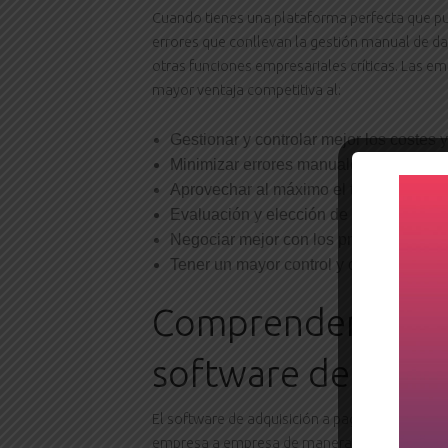
Cuando tienes una plataforma perfecta que pu
errores que conllevan la gestión manual de da
otras funciones empresariales críticas. Las 
mayor ventaja competitiva al:
Gestionar y controlar mejor los costes y
Minimizar errores manuales e ineficien
Aprovechar al máximo el tiempo y los re
Evaluación y elección de los mejores 
Negociar mejor con los proveedores
Tener un mayor control y conocimiento 
Comprender cómo
software de adqui
El software de adquisición a pago es como un
empresa a empresa de manera más rápida y efi