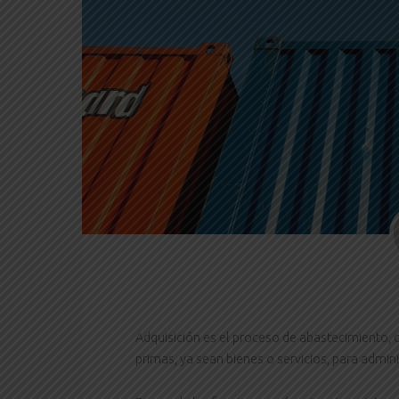
Adquisición es el proceso de abastecimiento, 
primas, ya sean bienes o servicios, para admini