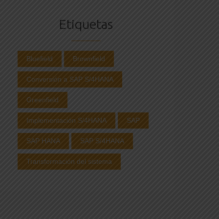
Etiquetas
Bluefield
Brownfield
Conversión a SAP S/4HANA
Greenfield
Implementación S/4HANA
SAP
SAP HANA
SAP S/4HANA
Transformación del sistema