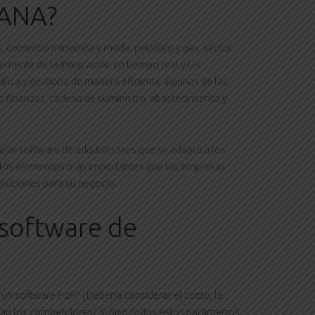
HANA?
os, comercio minorista y moda, petróleo y gas, sector
emente de la integración en tiempo real y las
fica y gestiona de manera eficiente algunas de las
 finanzas, cadena de suministro, abastecimiento y
ejor software de adquisiciones que se adapta a los
 los elementos más importantes que las empresas
isiciones para su negocio.
 software de
 un software P2P? ¿Debería considerar el costo, la
lizan los competidores? Si bien todos estos parámetros