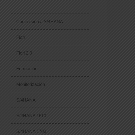
Conversión a S/4HANA
Fiori
Fiori 2.0
Formación
Monitorización
S/4HANA
S/4HANA 1610
S/4HANA 1709