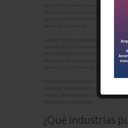
sistemas financieros actuales, como SAP S/
comprar bienes o servicios, la interfaz de usua
opciones más rentables identificando aquellas 
general de su empresa.
Cuando esté listo para realizar el pedido, el 
Después de esto, la orden de compra se envía 
personalizables que se pueden perfeccionar s
las órdenes de compra, la plataforma ayuda a 
obtener las confirmaciones, notificaciones de 
Una vez realizado el pedido, la plataforma ayu
realizadas. Después de esto, el software de ad
exactitud de las facturas y verificar si la entr
de procesar cualquier pago.
¿Qué industrias p