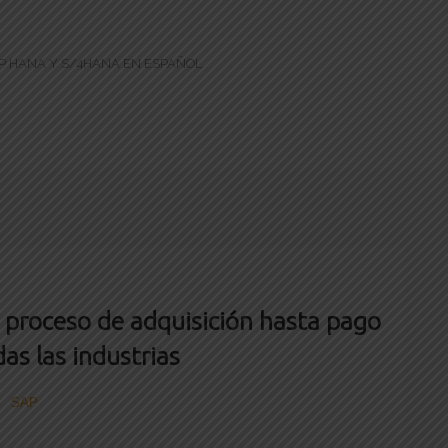
AP HANA Y S/4HANA EN ESPAÑOL
proceso de adquisición hasta pago
as las industrias
SAP