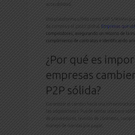
accesibilidad.
Una plataforma sólida como SAP S/4HANA pued
de compra y el gasto global.
Empresas que uti
competidores, asegurando un retorno de la inv
cumplimiento de contratos e identificando am
¿Por qué es impor
empresas cambien
P2P sólida?
Garantizar el cambio hacia una infraestructur
las adquisiciones. Puede sentar una base sóli
de proveedores, revisión de contratos, cumpl
manejo de cuentas por pagar.