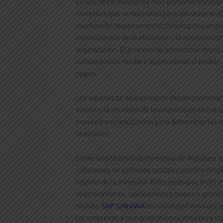
Es una de las funciones más primarias e integr
correctos que se necesitan para administrar el
una función departamental; Desempeña un pape
maximización de la eficiencia y el cumplimien
organización. El proceso de adquisición implica
cumplimiento, recibir e inspeccionar el pedido 
pagos.
Los equipos de adquisiciones deben coordinar
internos la situación de la empresa en término
proveedores adecuados para determinar las 
la escasez.
Existe una necesidad imperiosa de digitalizar 
soluciones de software actuales pueden simpl
retorno de la inversión. Procure-to-pay (P2P)
abastecimiento, aprobaciones, pagos y gestió
mundo.
SAP S/4HANA
es una plataforma única
las empresas a tomar decisiones mejores y m