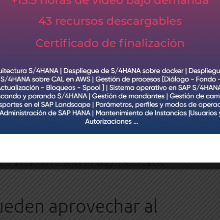
4HANA o
SAP S/4HANA Finanzas
. Cuando busca
rio intuitiva del software P2P lo ayuda a evaluar las
que se alinean con las políticas y el propósito
software le ayudará a generar órdenes de compra.
para su aprobación junto con los flujos de trabajo
egún los requisitos de su negocio. Una vez aprobadas
enviarlas al proveedor, quien es revisado para
envío, recibos y facturas necesarias.
da a realizar un seguimiento de los recibos y entregas
quisición a pago puede finalmente verificar la
ega se alinea con la orden de compra y la factura antes
ueden aprovechar al