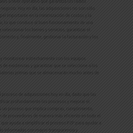
ales a nivel operativo que garantiza los radios
 negocio. Hoy en día, las adquisiciones no son sólo
l importante en la minimización de costos y la
to, lo que conduce al buen funcionamiento de una
 seleccionar los bienes y servicios, garantizar el
correcto y, finalmente, gestionar la facturación y los
 y monitorear estrechamente con los equipos
s de existencias y garantizar que se seleccione a los
materias primas que se almacenarán mucho antes de
el proceso de adquisiciones hoy en día, dado que las
ificar profundamente los procesos y mejorar el
 es un proceso que implica compras, cumplimiento,
n de proveedores de manera más eficiente en todo el
 que ayuda a simplificar el proceso P2P para ayudar a
ás informadas con mayor transparencia y