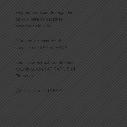
Mejores prácticas de seguridad
de SAP para aplicaciones
basadas en la nube
Cómo copiar registros de
condición en SAP S/4HANA
Gestión de estructuras de datos
recursivas con SAP RAP y Fiori
Elements
¿Qué es la unidad ABAP?