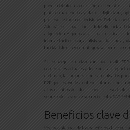
pueden influir en su decisión, existen otros a
plataforma debería ayudarlo a digitalizar y op
proceso de toma de decisiones. Debería constr
Además, sus capacidades de inteligencia artific
adquisición. Algunas otras características crít
interfaz fácil de usar, análisis sólidos que ayu
facilidad de uso y una integración perfecta co
Sin embargo, actualizar a una nueva suite ERP
comerciales actuales y tiene un gran impacto 
embargo, las organizaciones impulsadas por e
P2P que les ayude a obtener información en ti
a los desafíos de adquisiciones; es escalable,
sobre todo, favorece su crecimiento. SAP S/4
Beneficios clave
Veamos algunos de los beneficios clave que 