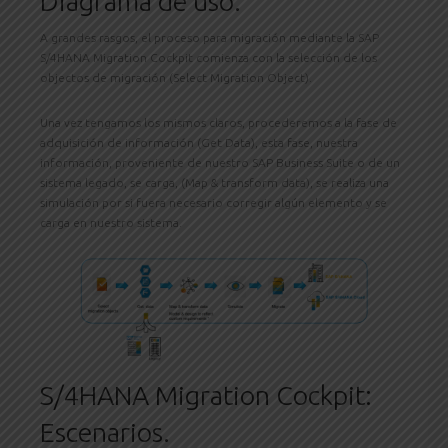
Diagrama de uso.
A grandes rasgos, el proceso para migración mediante la SAP
S/4HANA Migration Cockpit comienza con la selección de los
objectos de migración (Select Migration Object).
Una vez tengamos los mismos claros, procederemos a la fase de
adquisición de información (Get Data), esta fase, nuestra
información, proveniente de nuestro SAP Business Suite o de un
sistema legado, se carga, (Map & transform data), se realiza una
simulación por si fuera necesario corregir algún elemento y se
carga en nuestro sistema.
S/4HANA Migration Cockpit:
Escenarios.