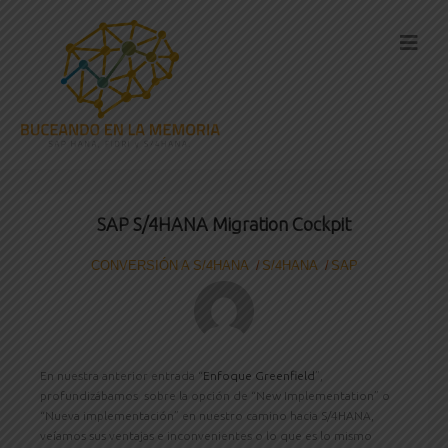
SAP S/4HANA Migration Cockpit
CONVERSIÓN A S/4HANA
S/4HANA
SAP
En nuestra anterior entrada “
Enfoque Greenfield
”,
profundizábamos sobre la opción de “New Implementation” o
“Nueva implementación” en nuestro camino hacia S/4HANA,
veíamos sus ventajas e inconvenientes o lo que es lo mismo