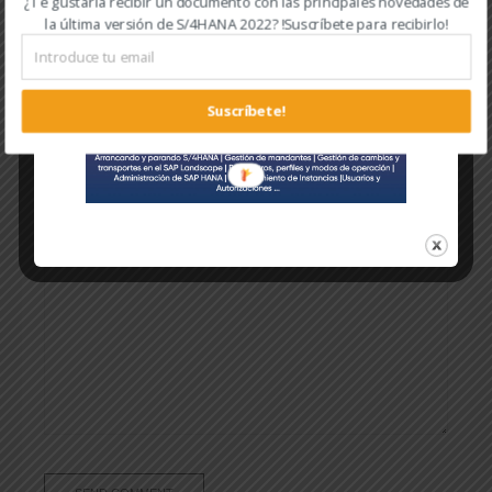
¿Te gustaría recibir un documento con las principales novedades de
la última versión de S/4HANA 2022? !Suscríbete para recibirlo!
Website
Suscríbete!
Comment