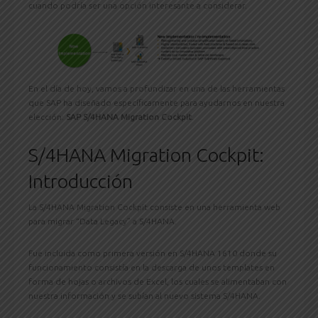
cuando podría ser una opción interesante a considerar.
En el día de hoy, vamos a profundizar en una de las herramientas
que SAP ha diseñado específicamente para ayudarnos en nuestra
elección:
SAP S/4HANA Migration Cockpit
.
S/4HANA Migration Cockpit:
Introducción
La S/4HANA Migration Cockpit consiste en una herramienta web
para migrar “Data Legacy” a S/4HANA.
Fue incluida como primera versión en S/4HANA 1610 donde su
funcionamiento consistía en la descarga de unos templates en
forma de hojas o archivos de Excel, los cuales se alimentaban con
nuestra información y se subían al nuevo sistema S/4HANA.