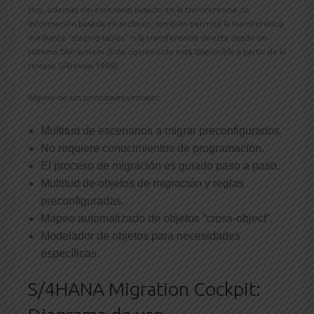
Hoy, además del escenario basado en la transferencia de
información basada en archivos, también permite la transferencia
mediante “staging tables” o la transferencia directa desde un
sistema SAP System (Esta opción solo está disponible a partir de la
release S/4HANA 1909).
Alguna de sus principales ventajas:
Multitud de escenarios a migrar preconfigurados.
No requiere conocimientos de programación.
El proceso de migración es guiado paso a paso.
Multitud de objetos de migración y reglas
preconfiguradas.
Mapeo automatizado de objetos “cross-object”.
Modelador de objetos para necesidades
específicas.
S/4HANA Migration Cockpit: