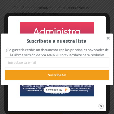
Gestión de estructuras de datos recursivas con
SAP RAP y Fiori Elements
¿Qué es la unidad ABAP?
Suscríbete a nuestra lista
¿Te gustaría recibir un documento con las principales novedades de
la última versión de S/4HANA 2022? !Suscríbete para recibirlo!
Etiquetas
Bluefield
Brownfield
Suscríbete!
Conversión a SAP S/4HANA
Greenfield
POWERED BY
Implementación S/4HANA
SAP
SAP HANA
SAP S/4HANA