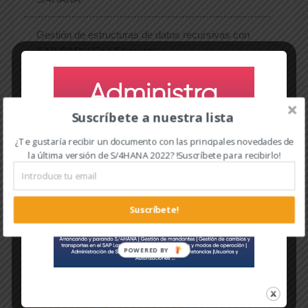
Gestión de estructuras de datos recursivas con
SAP RAP y Fiori Elements
¿Qué es la unidad ABAP?
Suscríbete a nuestra lista
¿Te gustaría recibir un documento con las principales novedades de
la última versión de S/4HANA 2022? !Suscríbete para recibirlo!
Etiquetas
Suscríbete!
Bluefield
Brownfield
Conversión a SAP S/4HANA
Greenfield
POWERED BY
Implementación S/4HANA
SAP
SAP HANA
SAP S/4HANA