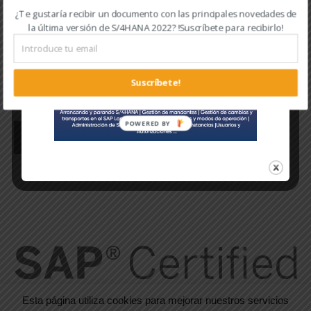
¿Te gustaría recibir un documento con las principales novedades de
la última versión de S/4HANA 2022? !Suscríbete para recibirlo!
Suscríbete!
Perfiles sociales.
POWERED BY
Esta página utiliza cookies para mejorar nuestros servicios